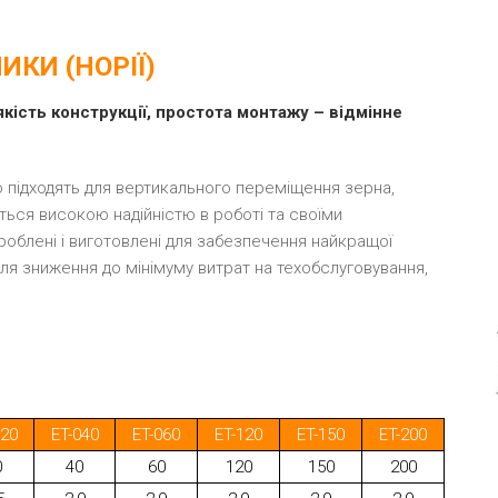
ИКИ (НОРІЇ)
якість конструкції, простота монтажу – відмінне
о підходять для вертикального переміщення зерна,
ються високою надійністю в роботі та своїми
облені і виготовлені для забезпечення найкращої
 для зниження до мінімуму витрат на техобслуговування,
020
ET-040
ET-060
ET-120
ET-150
ET-200
0
40
60
120
150
200