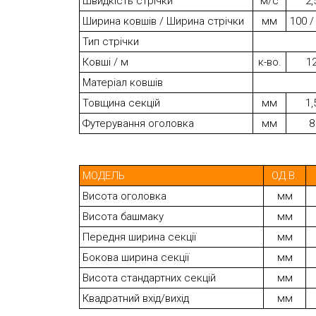
Швидкість стрічки
м/с
2,
Ширина ковшів / Ширина стрічки
мм
100 /
Тип стрічки
Ковші / м
к-во.
1
Матеріал ковшів
Товщина секцій
мм
1,
Футерування оголовка
мм
8
МОДЕЛЬ
ОД.В.
Висота оголовка
мм
Висота башмаку
мм
Передня ширина секції
мм
Бокова ширина секції
мм
Висота стандартних секцій
мм
Квадратний вхід/вихід
мм