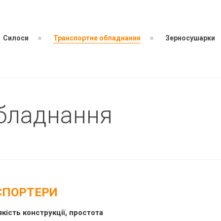
Силоси
Транспортне обладнання
Зерносушарки
бладнання
НСПОРТЕРИ
кість конструкції, простота