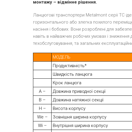
монтажу – відмінне рішення.
Ланцюгові транспортери Metalmont серії ТС іде
горизонтального або злегка похилого переміщ
насіння і бобових. Вони розроблені для забезпе
навіть в найважчих робочих умовах і зниження 
техобслуговування, та загальних експлуатаційни
МОДЕЛЬ
Продуктивність*
Швидкість ланцюга
Крок ланцюга
A –
Довжина приводної секції
B –
Довжина натяжної секції
H –
Висота корпусу
We –
Зовнішня ширина корпусу
Wi –
Внутрішня ширина корпусу