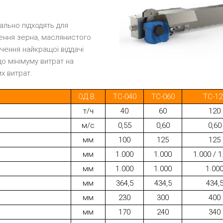
ально підходять для
ення зерна, маслянистого
чення найкращої віддачі
до мінімуму витрат на
х витрат.
ОД.В..
TC-040
TC-060
TC-12
т/ч
40
60
120
м/с
0,55
0,60
0,60
мм
100
125
125
мм
1.000
1.000
1.000 / 1
мм
1.000
1.000
1.00
мм
364,5
434,5
434,
мм
230
300
400
мм
170
240
340