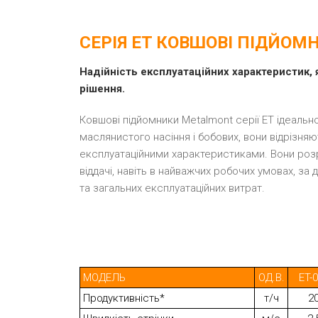
СЕРІЯ ET КОВШОВІ ПІДЙОМН
Надійність експлуатаційних характеристик, 
рішення.
Ковшові підйомники Metalmont серії ET ідеальн
маслянистого насіння і бобових, вони відрізня
експлуатаційними характеристиками. Вони розр
віддачі, навіть в найважчих робочих умовах, за
та загальних експлуатаційних витрат.
МОДЕЛЬ
ОД.В.
ET-
Продуктивність*
т/ч
2