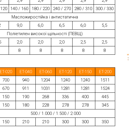
5
2,9
2,9
2,9
2,9
2,9
 120
140 / 160
180 / 220
240 / 270
280 / 310
300 / 330
Масложиростійка і антистатична
2
9,0
6,0
6,5
6,0
5,5
Поліетилен високої щільності (ПЕВЩ)
5
2,0
2,0
2,0
2,5
2,5
8
8
8
8
8
ET-020
ET-040
ET-060
ET-120
ET-150
ET-200
700
940
1204
1240
1240
1511
670
911
1031
1281
1281
1524
150
190
268
336
400
445
150
180
228
278
278
345
500 / 1.000 / 1.500 / 2.000
150
210
210
300
300
350