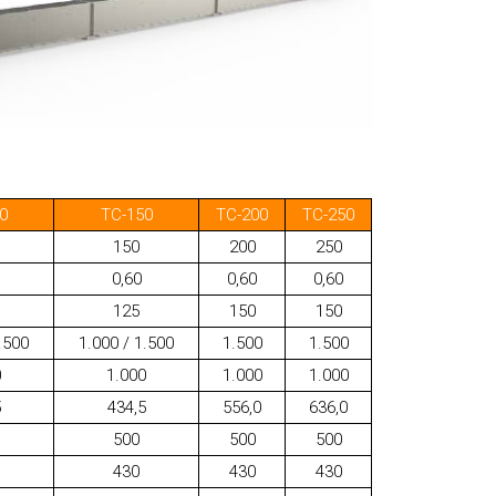
0
TC-150
TC-200
TC-250
150
200
250
0,60
0,60
0,60
125
150
150
.500
1.000 / 1.500
1.500
1.500
0
1.000
1.000
1.000
5
434,5
556,0
636,0
500
500
500
430
430
430